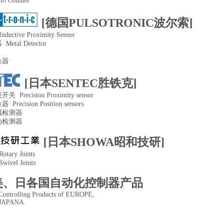
 Counter
[德国PULSOTRONIC波尔索]
ctive Proximity Sensor
tal Detector
位器
[日本SENTEC胜铁克]
Precision Proximity sensor
ecision Position sensors
属检测器
动检测器
[日本SHOWA昭和技研]
ary Joints
vel Joints
美、日各国自动化控制器产品
Controlling Products of EUROPE,
 JAPANA