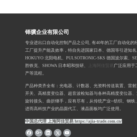
铎骥企业有限公司
专业进出口自动化控制产品之公司, 有40年的工厂自动化的
工厂提升产能及效率，特自先进国家日本、德国等引进知名
HOKUYO 北阳电机、PULSOTRONIC-SKS 德国波尔索、SE
胜铁克、SHOWA 日本昭和技研、
上海阿佳贸易
广泛应用于
产等流程。
产品种类齐全有：光电器、计数器、光资料传送装置、雷射
开关、高精度变位器、超音波检知器与各种高精度变位器、
旋转接头、曲折继手，应有尽有，从传统产业─纺织、钢铁
进而高科技产业的晶圆代工、液晶面板均广泛使用。
中国总代理 上海阿佳贸易
https://ajia-trade.com.cn/