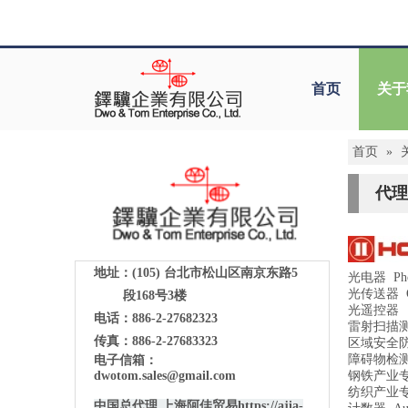
首页
关于
首页
»
代理
地址：(105)
台北市松山区南京东路5
光电器 Phot
光传送器 Opti
段168号3楼
光遥控器 FA 
电话：886-2-27682323
雷射扫描
传真：886-2-27683323
区域安全防
障碍物检
电子信箱：
dwotom.sales@gmail.com
钢铁产业专用检
纺织产业专用检
中国总代理 上海阿佳贸易
https://ajia-