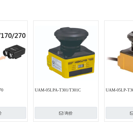
70
UAM-05LPA-T301/T301C
UAM-05LP-T3
价
询价