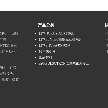
产品分类
日本HOKUYO北阳电机
经验。为因应
日本SENTEC胜铁克近接系列
厂牌
日本SHOWA昭和技研
NTEC 日本
煞车来令片
工厂自动化生
纸品材料
西德PULSOTRONIC波尔索近接系列
测距、近接
迴转接头、
、塑胶、橡胶