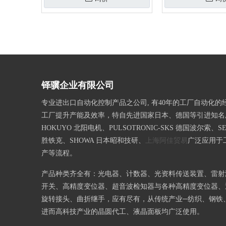
»
铎骥企业有限公司
专业进出口自动化控制产品之公司, 有40年的工厂自动化的
工厂提升产能及效率，特自先进国家日本、德国等引进知名
HOKUYO 北阳电机、PULSOTRONIC-SKS 德国波尔索、SE
胜铁克、SHOWA 日本昭和技研、
上海阿佳贸易
广泛应用于
产等流程。
产品种类齐全有：光电器、计数器、光资料传送装置、雷射
开关、高精度变位器、超音波检知器与各种高精度变位器、
旋转接头、曲折继手，应有尽有，从传统产业─纺织、钢铁
进而高科技产业的晶圆代工、液晶面板均广泛使用。