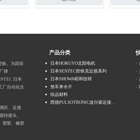
产品分类
日本HOKUYO北阳电机
经验。为因应
日本SENTEC胜铁克近接系列
厂牌
日本SHOWA昭和技研
NTEC 日本
煞车来令片
工厂自动化生
纸品材料
西德PULSOTRONIC波尔索近接系列
测距、近接
迴转接头、
、塑胶、橡胶