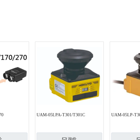
70
UAM-05LPA-T301/T301C
UAM-05LP-T3
价
询价