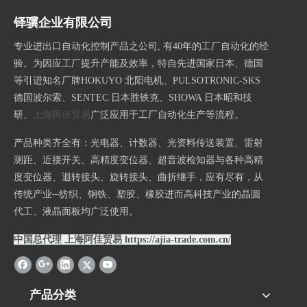
铎骥企业有限公司
专业进出口自动化控制产品之公司, 有40年的工厂自动化的经
验。为因应工厂提升产能及效率，特自先进国家日本、德国
等引进知名厂牌HOKUYO 北阳电机、PULSOTRONIC-SKS
德国波尔索、SENTEC 日本胜铁克、SHOWA 日本昭和技
研、
上海阿佳贸易
广泛应用于工厂自动化生产等流程。
产品种类齐全有：光电器、计数器、光资料传送装置、雷射
测距、近接开关、高精度变位器、超音波检知器与各种高精
度变位器、迴转接头、旋转接头、曲折继手，应有尽有，从
传统产业─纺织、钢铁、塑胶、橡胶进而高科技产业的晶圆
代工、液晶面板均广泛使用。
中国总代理 上海阿佳贸易
https://ajia-trade.com.cn/
产品分类