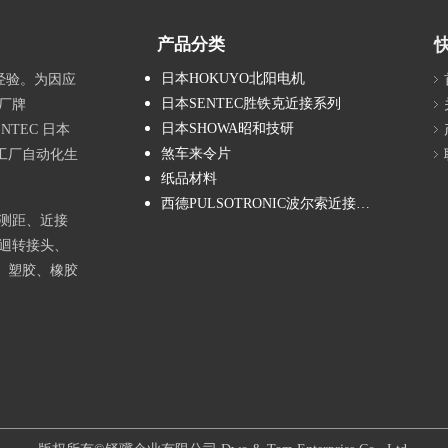
产品分类
日本HOKUYO北阳电机
经验。为因应
日本SENTEC胜铁克近接系列
厂牌
日本SHOWA昭和技研
NTEC 日本
煞车来令片
工厂自动化生
纸品材料
西德PULSOTRONIC波尔索近接系列
测距、近接
迴转接头、
、塑胶、橡胶