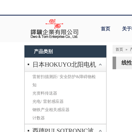
首页
关于
首页
»
产品类别
线性输
日本HOKUYO北阳电机
雷射扫描测距/ 安全防护&障碍物检
知
光资料传送器
光电/ 雷射感应器
钢铁产业相关感应器
计数器
西德PULSOTRONIC波