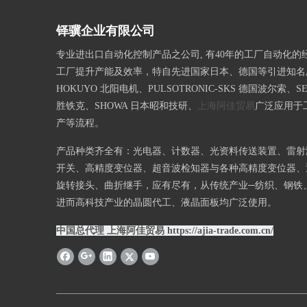
铎骥企业有限公司
专业进出口自动化控制产品之公司, 有40年的工厂自动化的
工厂提升产能及效率，特自先进国家日本、德国等引进知名
HOKUYO 北阳电机、PULSOTRONIC-SKS 德国波尔索、SE
胜铁克、SHOWA 日本昭和技研、
上海阿佳贸易
广泛应用于
产等流程。
产品种类齐全有：光电器、计数器、光资料传送装置、雷射
开关、高精度变位器、超音波检知器与各种高精度变位器、
旋转接头、曲折继手，应有尽有，从传统产业─纺织、钢铁
进而高科技产业的晶圆代工、液晶面板均广泛使用。
中国总代理 上海阿佳贸易
https://ajia-trade.com.cn/