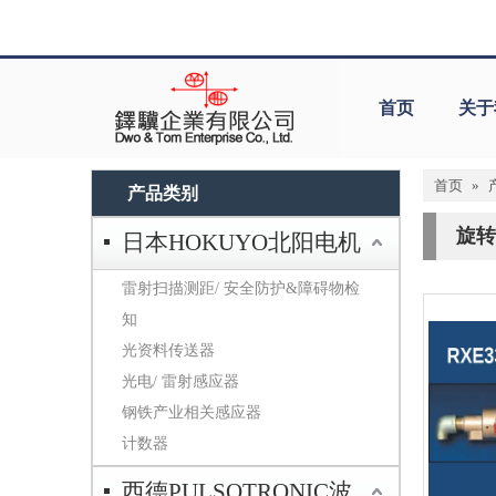
首页
关于
首页
»
产品类别
旋转
日本HOKUYO北阳电机
雷射扫描测距/ 安全防护&障碍物检
知
光资料传送器
光电/ 雷射感应器
钢铁产业相关感应器
计数器
西德PULSOTRONIC波