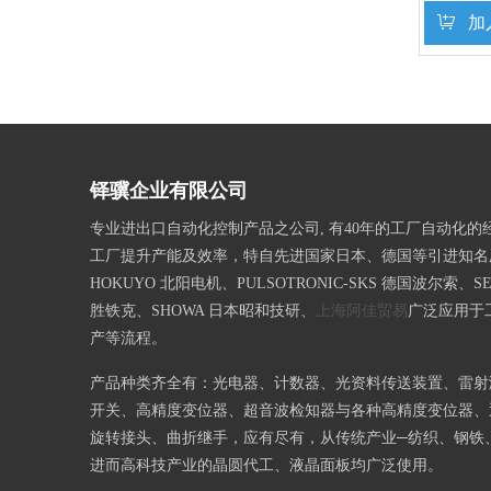
加
»
铎骥企业有限公司
专业进出口自动化控制产品之公司, 有40年的工厂自动化的
工厂提升产能及效率，特自先进国家日本、德国等引进知名
HOKUYO 北阳电机、PULSOTRONIC-SKS 德国波尔索、SE
胜铁克、SHOWA 日本昭和技研、
上海阿佳贸易
广泛应用于
产等流程。
产品种类齐全有：光电器、计数器、光资料传送装置、雷射
开关、高精度变位器、超音波检知器与各种高精度变位器、
旋转接头、曲折继手，应有尽有，从传统产业─纺织、钢铁
进而高科技产业的晶圆代工、液晶面板均广泛使用。