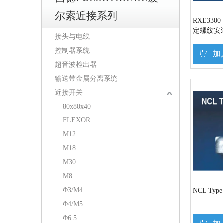
尔索近接系列
RXE330
定螺纹安装
接头与电线
螺纹 带引
控制器系统
加
超音波检出器
输送带金属分离系统
近接开关
80x80x40
FLEXOR
M12
M18
M30
M8
Φ3/M4
NCL Ty
Φ4/M5
Φ6.5