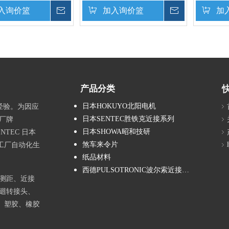
入询价篮
询价
加入询价篮
询价
加
产品分类
日本HOKUYO北阳电机
经验。为因应
日本SENTEC胜铁克近接系列
厂牌
日本SHOWA昭和技研
NTEC 日本
煞车来令片
工厂自动化生
纸品材料
西德PULSOTRONIC波尔索近接系列
测距、近接
迴转接头、
、塑胶、橡胶