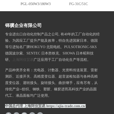
PGL-050W3/180W3
FG-31C/51C
F
铎骥企业有限公司
专业进出口自动化控制产品之公司, 有40年的工厂自动化的经
验。为因应工厂提升产能及效率，特自先进国家日本、德国
等引进知名厂牌HOKUYO 北阳电机、PULSOTRONIC-SKS
德国波尔索、SENTEC 日本胜铁克、SHOWA 日本昭和技
研、
上海阿佳贸易
广泛应用于工厂自动化生产等流程。
产品种类齐全有：光电器、计数器、光资料传送装置、雷射
测距、近接开关、高精度变位器、超音波检知器与各种高精
度变位器、迴转接头、旋转接头、曲折继手，应有尽有，从
传统产业─纺织、钢铁、塑胶、橡胶进而高科技产业的晶圆
代工、液晶面板均广泛使用。
中国总代理 上海阿佳贸易
https://ajia-trade.com.cn/