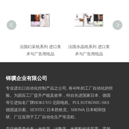
法国幻采纸系列 进口美
法国水晶纸系列 进口美
法国炫
术与广告用纸品
术与广告用纸品
术
铎骥企业有限公司
专业进出口自动化控制产品之公司, 有40年的工厂自动化的经
验。为因应工厂提升产能及效率，特自先进国家日本、德国
等引进知名厂牌HOKUYO 北阳电机、PULSOTRONIC-SKS
德国波尔索、SENTEC 日本胜铁克、SHOWA 日本昭和技
研、
广泛应用于工厂自动化生产等流程。
产品种类齐全有：光电器、计数器、光资料传送装置、雷射